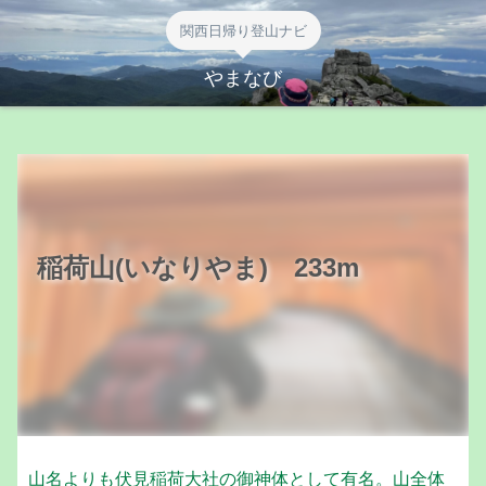
関西日帰り登山ナビ
やまなび
稲荷山(いなりやま) 233m
山名よりも
伏見稲荷大社
の御神体として有名。山全体