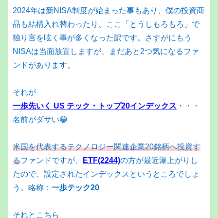
2024年は新NISA制度が始まった事もあり、僕の投資商
品も結構入れ替わったり、ここ「とうしもろもろ」で
独り言を呟く事が多くなった訳です。さすがにもう
NISAは当面放置しますが、まだあと2つ気になるファ
ンドがあります。
それが
一歩先いく US テック・トップ20インデックス
・・・
名前がダサい😁
米国を代表するテクノロジー関連企業20銘柄へ投資す
る
ファンドですが、
ETF(2244)
の方が最近瀑上がりし
たので、設定されたインデックスというところでしょ
う。略称：
一歩テック20
それとこちら