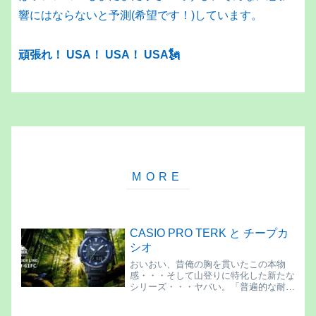
響にはならないと予測(希望です！)しています。
頑張れ！ USA
！
US
A！
USA🗽
CASIO PRO TERK と チープカ
シオ
おいおい、昔俺の胸を貫いたこの本物
感・・・そして山登りに特化した新たな
シリーズ・・・ヤバい。「普遍的な耐久
性」「ソーラー充電システム」「温度
計」「高度計」「気圧計」そして「方位