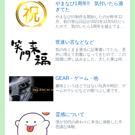
計」・・・もちろん「バックライト」や
やまなび1周年!! 気付いたら過
「超鬼防水」等等、進化しまくりではな
ぎてた
いか。
やまなびの制作を開始したのが昨年12
月。初の登山日記が2021年12月5日だっ
たので、気付いたら1周年を越えてまし
た。光陰矢の如しという諺があります
が、やまなびの運営を開始したこの1
年、確かに早かった。
世迷い言などなど
気の向くまま適当に記事書いてたら、意
外に増えて邪魔になってきたので、この
階層に押し込みました。大した事は何に
も書いてないです。
GEAR・ゲーム・他
趣味というほどではない玩具や時計、ゲ
ームやテレビなどの暇つぶし達です。
霊感について
僕が10代の終わりに本当に体験した不
思議な体験。