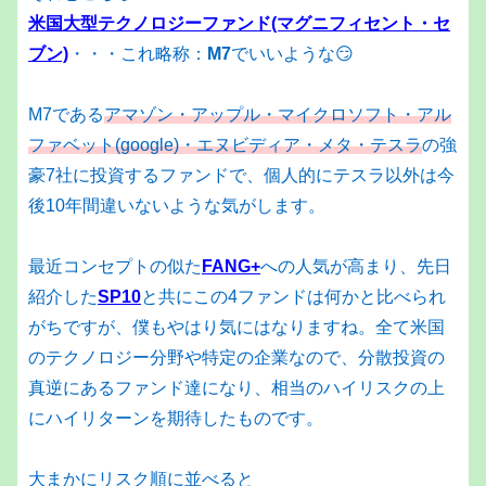
米国大型テクノロジーファンド(マグニフィセント・セ
ブン)
・・・これ略称：
M7
でいいような😏
M7である
アマゾン・アップル・マイクロソフト・アル
ファベット(google)・エヌビディア・メタ・テスラ
の強
豪7社に投資するファンドで、個人的にテスラ以外は今
後10年間違いないような気がします。
最近コンセプトの似た
FANG+
への人気が高まり、先日
紹介した
SP10
と共にこの4ファンドは何かと比べられ
がちですが、僕もやはり気にはなりますね。全て米国
のテクノロジー分野や特定の企業なので、分散投資の
真逆にあるファンド達になり、相当のハイリスクの上
にハイリターンを期待したものです。
大まかにリスク順に並べると