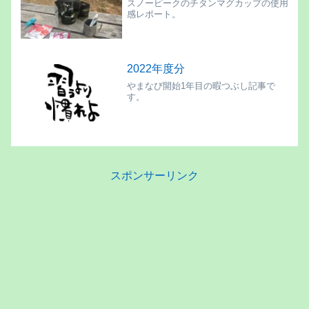
スノーピークのチタンマグカップの使用
いえばインドの成長が著しいと聞いた
感レポート。
ぞ。どれどれ・・・
2022年度分
やまなび開始1年目の暇つぶし記事で
す。
スポンサーリンク