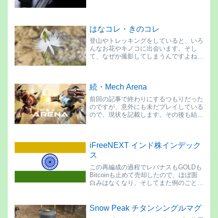
はなコレ・きのコレ
登山やトレッキングをしていると、いろ
んなお花やキノコに出会います。そし
て、なぜか撮影してしまうんですよね。
名前や種類など何にも詳しくないのです
が、綺麗だったり面白い形だったり、初
めて見るものだったりします。折角なの
続・Mech Arena
で、やまなびの隅っこではなコレ・きの
コレとして随時追加していきます。
前回の記事で終わりにするつもりだった
のですが、意外にも未だプレイしている
ので、現状を記載します。その後も結構
な頻度で夜な夜なバトルを繰り返し、必
然的に部隊編成も強化されました。
iFreeNEXT インド株インデック
ス
この再編成の過程でレバナスもGOLDも
Bitcoinも止めて売却したので、ほぼ面
白みはなくなり、そしてまた例のごとく
悪い虫が騒ぎ出し・・・なんかオモロい
もんはないのかと漁ってみました。ETF
は勉強したけど、イマイチ使いにく
Snow Peak チタンシングルマグ
い・・では新興国関係はどうだ？ そう