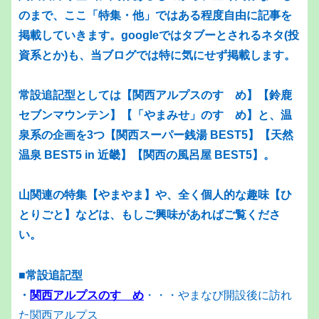
のまで、ここ「特集・他」ではある程度自由に記事を
掲載していきます。googleではタブーとされるネタ(投
資系とか)も、当ブログでは特に気にせず掲載します。
常設追記型としては【関西アルプスのすゝめ】【鈴鹿
セブンマウンテン】【「やまみせ」のすゝめ】と、温
泉系の企画を3つ【関西スーパー銭湯 BEST5】【天然
温泉 BEST5 in 近畿】【関西の風呂屋 BEST5】。
山関連の特集【やまやま】や、全く個人的な趣味【ひ
とりごと】などは、もしご興味があればご覧くださ
い。
■常設追記型
・
関西アルプスのすゝめ
・・・やまなび開設後に訪れ
た関西アルプス