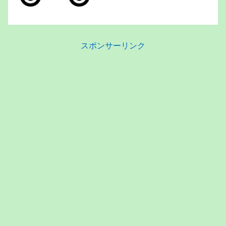
ってた事がある。コマジェ以外はすべて
50cc。しかも半分くらいが友達から借
りてたバイク笑
スポンサーリンク