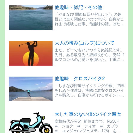
他趣味・雑記・その他
「やまなび 関西日帰り登山ナビ」の趣
旨とは全く関係ないのですが、自身がこ
れまで経験した事、他趣味の話、はたま
た投資や他のメディアのご紹介など、ブ
ログをしていると何故かそんな雑記も上
げたくなったりするものです。「やまな
大人の嗜み(ゴルフ)について
び」本体の邪魔になっては本末転倒です
ので、こっそり端っこの方で運営してい
また、どーでもいいつまらぬ雑記です。
きます。基本的には下から古い記事で一
先日、ある取引先の取締役から、突然ゴ
番上が最新となります。
ルフコンペのお誘いを頂いた。丁重にお
断りしたのですが、そもそもゴルフは、
小学生の時に田んぼゴルフに励んでいた
くらい。
他趣味 クロスバイク2
「しまなび街道サイクリングの旅」で味
をしめた僕達は、実際に激安クロスバイ
クを購入し、自宅から行けるポイントを
攻め始めた。嵐山や伏見桃山城、ハマイ
チや蒜山高原、三方五湖もまわったが、
ある時気付いてしまった・・・飽きる！
大した事のない僕のバイク遍歴
高校時代から5年前位までで、NS50F
➡ ジョグ ➡ ディオ ➡ カブラ
➡ コマジェ(マジェスティ125) を乗