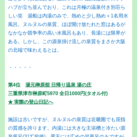
ハブが立ち並んでおり、これは月極の温泉付き別荘ら
しい笑 湯船は内湯のみで、熱めと少し熱め＋1名用水
風呂。ヌルヌルの泉質、ほぼ開け放たれた窓はあるが
なかなか競争率の高い水風呂もあり、長湯には限界が
ある。しかし、この源泉掛け流しの泉質をまさか大阪
の北端で味わえるとは。
・・・・・
第4位
湯元榊原舘 日帰り温泉 湯の庄
三重県津市榊原町5970 全日1000円(タオル付)
★ 実際の登山日記へ
施設は古いですが、ヌルヌルの泉質は近畿圏でも屈指
の質感を誇ります。内湯には大きな主浴槽と冷たい源
泉風呂(31℃前後)、露天には広めの岩風呂のみですが、