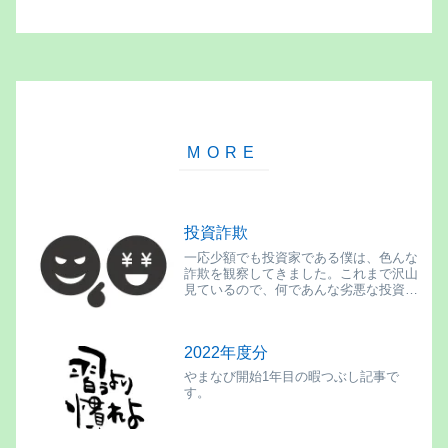
投資詐欺
一応少額でも投資家である僕は、色んな
詐欺を観察してきました。これまで沢山
見ているので、何であんな劣悪な投資ス
キームに引っかかるのか不思議でならな
いのですが、そういえば僕も新卒の時
に、大学の同期Aから投資詐欺案件に誘
2022年度分
われた事を思い出しました。
やまなび開始1年目の暇つぶし記事で
す。