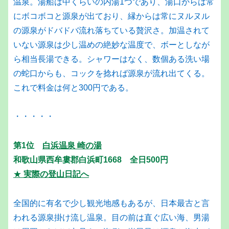
温泉。湯船は中くらいの内湯1つであり、湯口からは常
にボコボコと源泉が出ており、縁からは常にヌルヌル
の源泉がドバドバ流れ落ちている贅沢さ。加温されて
いない源泉は少し温めの絶妙な温度で、ボーとしなが
ら相当長湯できる。シャワーはなく、数個ある洗い場
の蛇口からも、コックを捻れば源泉が流れ出てくる。
これで料金は何と300円である。
・・・・・
第1位
白浜温泉 崎の湯
和歌山県西牟婁郡白浜町1668 全日500円
★
実際の登山日記へ
全国的に有名で少し観光地感もあるが、日本最古と言
われる源泉掛け流し温泉。目の前は直ぐ広い海、男湯