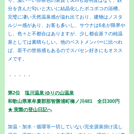
り、濃いーい赤茶色の泉質で3cmも透明度はなく、鉄
分を含んだ匂いと大いに結晶化したボコボコの浴槽。
完璧に凄い天然温泉感が溢れ出ており、建物はノスタ
ルジー感があり、お客も多いし、サウナは6名が限界や
し、色々と不都合はありますが、少し都会派？の純温
泉としては素晴らしい。他のベストメンバーに比べれ
ば、若干の世俗感もあるのでスパセン好きにもオスス
メです。
・・・・・
第2位
塩川温泉 ゆりの山温泉
和歌山県東牟婁郡那智勝浦町橋ノ川481 全日300円
★ 実際の登山日記へ
加温・加水・循環等一切していない完全源泉掛け流し